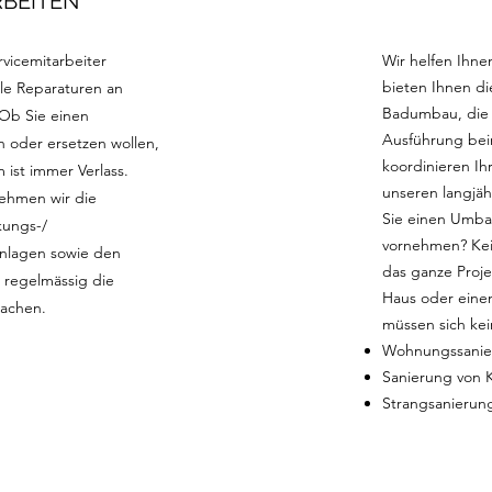
BEITEN
vicemitarbeiter
Wir helfen Ihnen
bieten Ihnen d
le Reparaturen an
Badumbau, die 
 Ob Sie einen
Ausführung bein
 oder ersetzen wollen,
koordinieren I
 ist immer Verlass.
unseren langjä
ehmen wir die
Sie einen Umba
lkungs-/
vornehmen? Kein
nlagen sowie den
das ganze Proje
, regelmässig die
Haus oder eine
machen.
müssen sich ke
Wohnungssanie
Sanierung von K
Strangsanierun