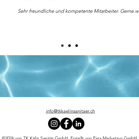
Sehr freundliche und kompetente Mitarbeiter. Gerne w
info@tkkaelinsanitaer.ch
©2026 von TK Kälin Sanitär GmbH. Erstellt von
Para Marketing GmbH